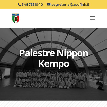
3487551040
segreteria@asdfink.it
Palestre Nippon
Kempo