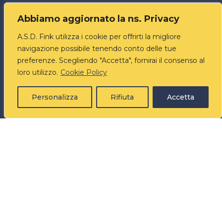
Contatti
Abbiamo aggiornato la ns. Privacy
tel. +39 3487551040
A.S.D. Fink utilizza i cookie per offrirti la migliore
email: segreteria@asdfink.it
navigazione possibile tenendo conto delle tue
web: https://www.asdfink.it
preferenze. Scegliendo "Accetta", fornirai il consenso al
loro utilizzo.
Cookie Policy
A.S.D. FINK
Personalizza
Rifiuta
Accetta
A.S.D. FINK – NIPPON KEMPO
Sede: Via Donatello, 1
21100 – VARESE
*Associazione riconosciuta a livello internazionale dalla
Federazione Giapponese